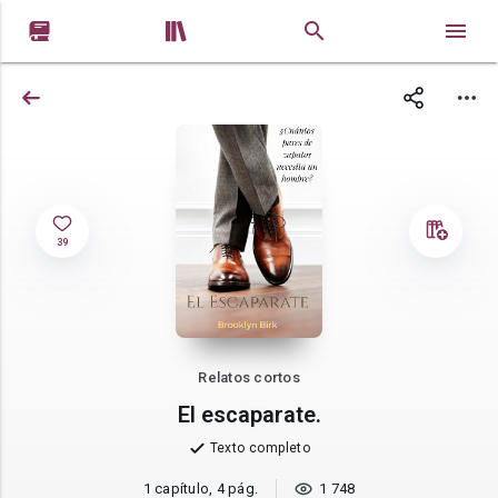


39
Relatos cortos
El escaparate.
Texto completo
1 capítulo, 4 pág.
1 748