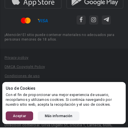
¡Atención! El sitio puede contener materiales no adecuados para
personas menores de 18 años.
Privacy policy
DMCA Copyright Policy
Condiciones de uso
Acuerdo de Privacidad
Uso de Cookies
Reglas para la publicación de libros
Con el fin de proporcionar una mejor experiencia de usuario,
recopilamos y utilizamos cookies. Si continúa navegando por
Área RR.PP.: pr@booknet.com
nuestro sitio web, acepta la recopilación y el uso de cookies.
Aceptar
Más información
© 2026 Booknet. Todos los derechos reservados.
Dirección comercial: Griva Digeni 51, oficina 1, Larnaca, 6036,