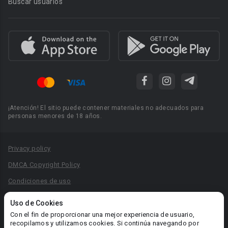
Buscar usuarios
¡Atención! El sitio puede contener materiales no adecuados para
personas menores de 18 años.
Privacy policy
DMCA Copyright Policy
Condiciones de uso
Acuerdo de Privacidad
Uso de Cookies
Reglas para la publicación de libros
Con el fin de proporcionar una mejor experiencia de usuario,
recopilamos y utilizamos cookies. Si continúa navegando por