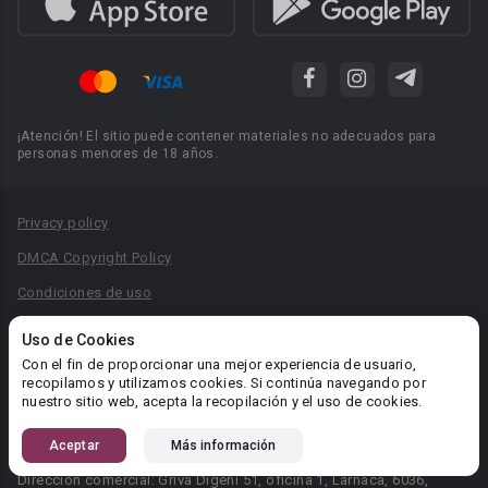
¡Atención! El sitio puede contener materiales no adecuados para
personas menores de 18 años.
Privacy policy
DMCA Copyright Policy
Condiciones de uso
Acuerdo de Privacidad
Uso de Cookies
Reglas para la publicación de libros
Con el fin de proporcionar una mejor experiencia de usuario,
recopilamos y utilizamos cookies. Si continúa navegando por
Área RR.PP.: pr@booknet.com
nuestro sitio web, acepta la recopilación y el uso de cookies.
Aceptar
Más información
© 2026 Booknet. Todos los derechos reservados.
Dirección comercial: Griva Digeni 51, oficina 1, Larnaca, 6036,