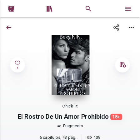


6
Chick lit
El Rostro De Un Amor Prohibido
18+
Fragmento
6 capítulos, 43 pág.
138