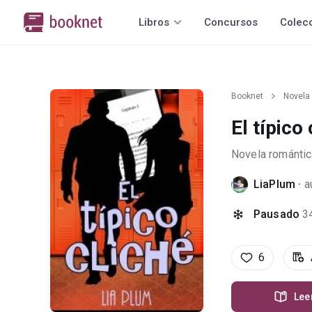
Libros
Concursos
Colec
Booknet
Novela
El típico 
Novela romántic
LiaPlum
·
a
Pausado
3
6
Lee