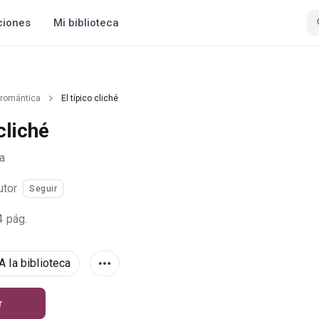
ciones
Mi biblioteca
 romántica
El típico cliché
cliché
a
utor
Seguir
4 pág.
A la biblioteca
r