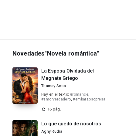
Novedades"Novela romántica"
La Esposa Olvidada del
Magnate Griego
Thamay Sosa
Hay en el texto:
#romance
,
#amorverdadero
,
#embarzosopresa
16 pág.
Lo que quedó de nosotros
Agny Rudra