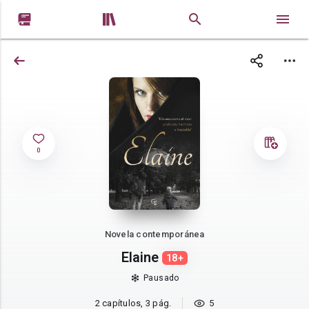


0
Novela contemporánea
Elaine
18+
Pausado
2 capítulos, 3 pág.
5