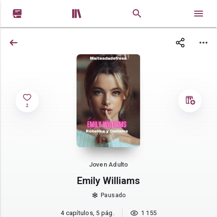


2
Joven Adulto
Emily Williams
Pausado
4 capítulos, 5 pág.
1 155