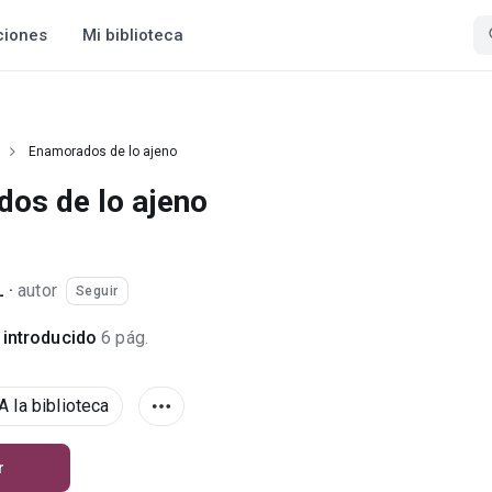
ciones
Mi biblioteca
Enamorados de lo ajeno
os de lo ajeno
L
·
autor
Seguir
introducido
6 pág.
A la biblioteca
r