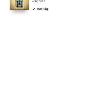
venganza
100 pág.