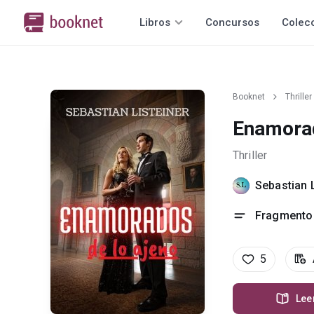
Libros
Concursos
Colec
Booknet
Thriller
Enamorad
Thriller
Sebastian 
Fragmento 
5
Lee