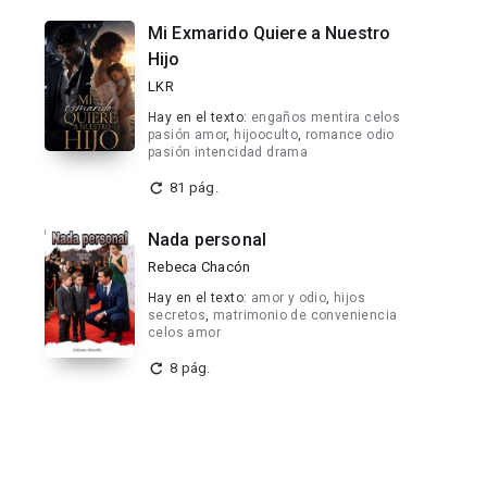
Mi Exmarido Quiere a Nuestro
Hijo
LKR
Hay en el texto:
engaños mentira celos
pasión amor
,
hijooculto
,
romance odio
pasión intencidad drama
81 pág.
Nada personal
Rebeca Chacón
Hay en el texto:
amor y odio
,
hijos
secretos
,
matrimonio de conveniencia
celos amor
8 pág.