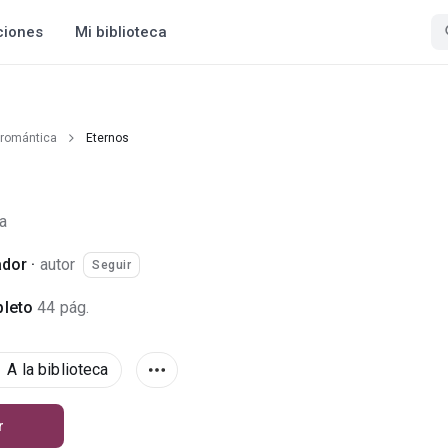
ciones
Mi biblioteca
 romántica
Eternos
a
ador
·
autor
Seguir
leto
44 pág.
A la biblioteca
r