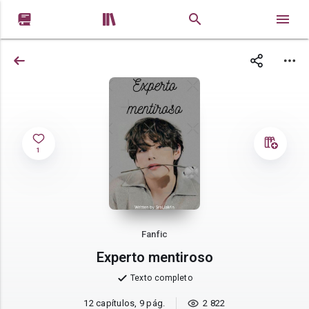


1
Fanfic
Experto mentiroso
Texto completo
12 capítulos, 9 pág.
2 822