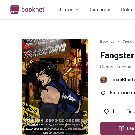
Libros
Concursos
Colec
Booknet
Ciencia
Fangster
Ciencia ficción
ToxicBlast
En proces
1
Lee