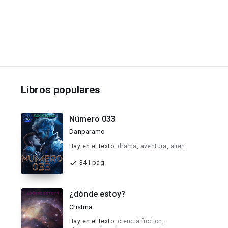
Libros populares
Número 033
Danparamo
Hay en el texto:
drama
,
aventura
,
alien
341 pág.
¿dónde estoy?
Cristina
Hay en el texto:
ciencia ficcion
,