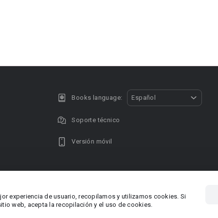
Books language:
Español
Soporte técnico
Versión móvil
Privacy policy
DMCA Copyright
jor experiencia de usuario, recopilamos y utilizamos cookies. Si
, Chipre
Área RR.P
tio web, acepta la recopilación y el uso de cookies.