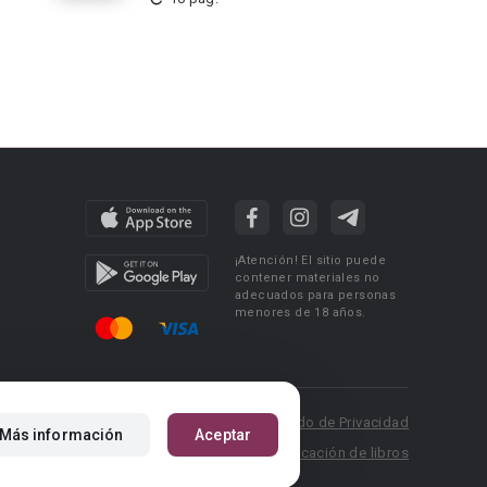
¡Atención! El sitio puede
contener materiales no
adecuados para personas
menores de 18 años.
 Policy
Condiciones de uso
Acuerdo de Privacidad
Más información
Aceptar
P.: pr@booknet.com
Reglas para la publicación de libros