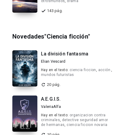
otrosmundos
,
drama
143 pág.
Novedades"Ciencia ficción"
La división fantasma
Elian Vescard
Hay en el texto:
ciencia ficcion
,
acción
,
mundos futuristas
20 pág.
A.E.G.I.S.
ValeriaAlfa
Hay en el texto:
organizacion contra
criminales
,
detective seguridad amor
de hermanas
,
ciencia ficcion novaria
10 pág.