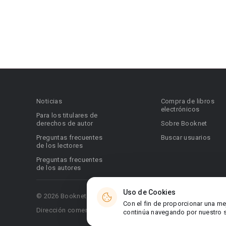
Noticias
Compra de libros
electrónicos
Para los titulares de
derechos de autor
Sobre Booknet
Preguntas frecuentes
Buscar usuarios
de los lectores
Preguntas frecuentes
de los autores
Uso de Cookies
© 2026 Booknet. Todos los derechos reservados.
Con el fin de proporcionar una me
Dirección comercial: Griva Digeni 51, oficina 1, Larnaca, 6036
continúa navegando por nuestro si