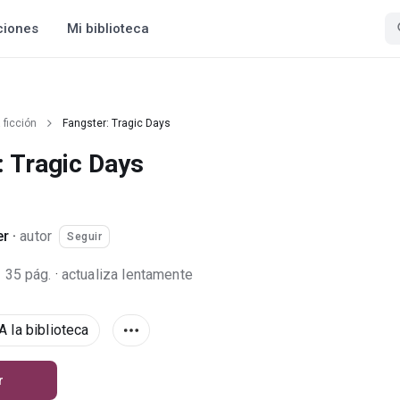
ciones
Mi biblioteca
 ficción
Fangster: Tragic Days
: Tragic Days
er
·
autor
Seguir
o
35 pág.
·
actualiza lentamente
A la biblioteca
r