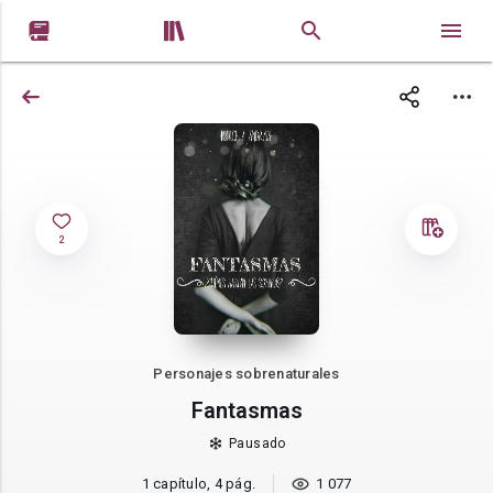


2
Personajes sobrenaturales
Fantasmas
Pausado
1 capítulo, 4 pág.
1 077