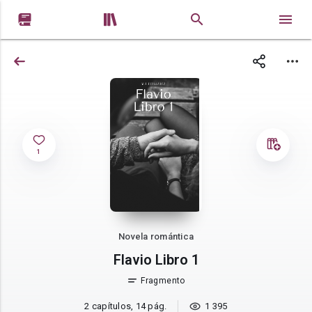


1
Novela romántica
Flavio Libro 1
Fragmento
2 capítulos, 14 pág.
1 395