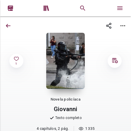


1
Novela policíaca
Giovanni
Texto completo
4 capítulos, 2 pág.
1 335