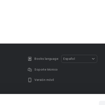
Books language:
Español
Soporte técnico
Versión móvil
Privacy policy
DMCA Copyright