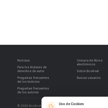
Noticias
Compra de libros
electrónicos
Para los titulares de
derechos de autor
Sobre Booknet
Preguntas frecuentes
Buscar usuarios
de los lectores
Preguntas frecuentes
de los autores
Uso de Cookies
© 2026 Booknet. Todos los derechos reservados.