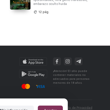
opotunidades
,
niña genio travesuras
,
embarazo oculto huida
12 pág.
¡Atención! El sitio puede
contener materiales no
adecuados para personas
menores de 18 años.
 Policy
Condiciones de uso
Acuerdo de Privacidad