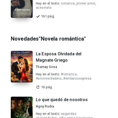
Hay en el texto:
romance
,
primer amor
,
acesinato
161 pág.
Novedades"Novela romántica"
La Esposa Olvidada del
Magnate Griego
Thamay Sosa
Hay en el texto:
#romance
,
#amorverdadero
,
#embarzosopresa
16 pág.
Lo que quedó de nosotros
Agny Rudra
Hay en el texto:
segundas