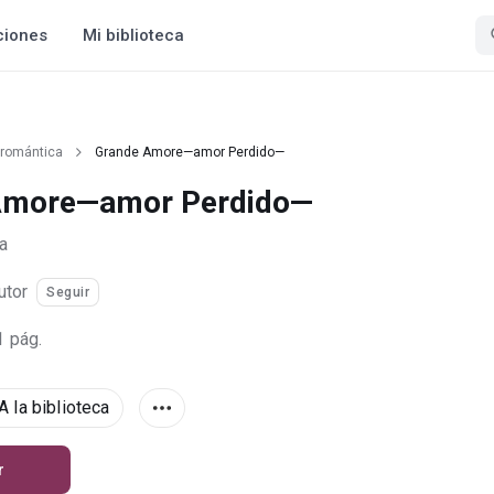
ciones
Mi biblioteca
 romántica
Grande Amore—amor Perdido—
Amore—amor Perdido—
a
utor
Seguir
1 pág.
A la biblioteca
r