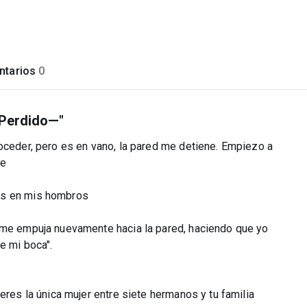
tarios
0
 Perdido—"
roceder, pero es en vano, la pared me detiene. Empiezo a
te
os en mis hombros
, me empuja nuevamente hacia la pared, haciendo que yo
e mi boca".
eres la única mujer entre siete hermanos y tu familia