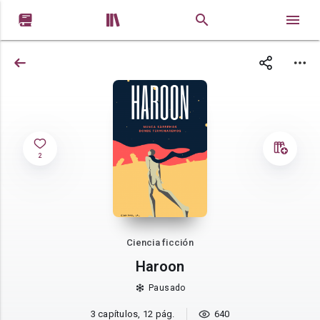


2
Ciencia ficción
Haroon
Pausado
3 capítulos, 12 pág.
640