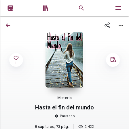


1
Misterio
Hasta el fin del mundo
Pausado
8 capítulos, 73 pág.
2 422