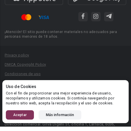
¡Atención! El sitio puede contener materiales no adecuados para
personas menores de 18 años.
Privacy policy
DMCA Copyright Policy
Condiciones de uso
Acuerdo de Privacidad
Uso de Cookies
Reglas para la publicación de libros
Con el fin de proporcionar una mejor experiencia de usuario,
recopilamos y utilizamos cookies. Si continúa navegando por
Área RR.PP.: pr@booknet.com
nuestro sitio web, acepta la recopilación y el uso de cookies.
Aceptar
Más información
© 2026 Booknet. Todos los derechos reservados.
Dirección comercial: Griva Digeni 51, oficina 1, Larnaca, 6036,
Chipre