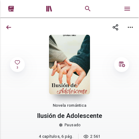


3
Novela romántica
Ilusión de Adolescente
Pausado
4 capítulos, 6 pág.
2 561