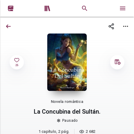


25
Novela romántica
La Concubina del Sultán.
Pausado
1 capítulo, 2 pág.
2 682