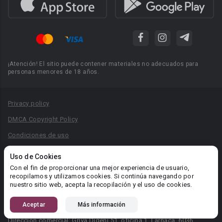
¡Atención! El sitio puede contener materiales no adecuados para
personas menores de 18 años.
Privacy policy
DMCA Copyright Policy
Condiciones de uso
Acuerdo de Privacidad
Uso de Cookies
Reglas para la publicación de libros
Con el fin de proporcionar una mejor experiencia de usuario,
recopilamos y utilizamos cookies. Si continúa navegando por
Área RR.PP.: pr@booknet.com
nuestro sitio web, acepta la recopilación y el uso de cookies.
Aceptar
Más información
© 2026 Booknet. Todos los derechos reservados.
Dirección comercial: Griva Digeni 51, oficina 1, Larnaca, 6036,