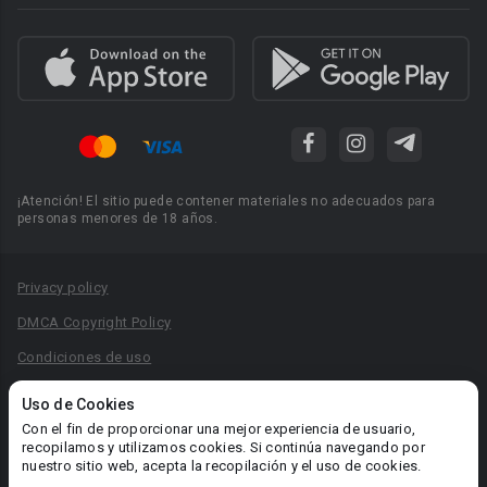
¡Atención! El sitio puede contener materiales no adecuados para
personas menores de 18 años.
Privacy policy
DMCA Copyright Policy
Condiciones de uso
Acuerdo de Privacidad
Uso de Cookies
Reglas para la publicación de libros
Con el fin de proporcionar una mejor experiencia de usuario,
recopilamos y utilizamos cookies. Si continúa navegando por
Área RR.PP.: pr@booknet.com
nuestro sitio web, acepta la recopilación y el uso de cookies.