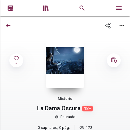


6
Misterio
La Dama Oscura
18+
Pausado
0 capítulos, 0 pág.
172