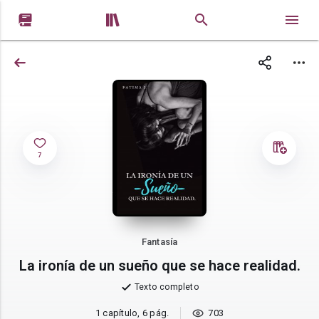


7
Fantasía
La ironía de un sueño que se hace realidad.
Texto completo
1 capítulo, 6 pág.
703