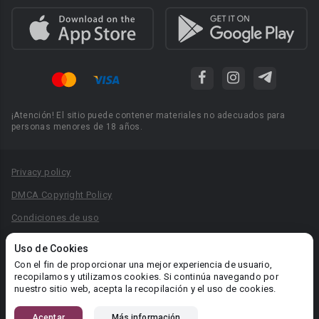
¡Atención! El sitio puede contener materiales no adecuados para
personas menores de 18 años.
Privacy policy
DMCA Copyright Policy
Condiciones de uso
Acuerdo de Privacidad
Uso de Cookies
Reglas para la publicación de libros
Con el fin de proporcionar una mejor experiencia de usuario,
recopilamos y utilizamos cookies. Si continúa navegando por
Área RR.PP.: pr@booknet.com
nuestro sitio web, acepta la recopilación y el uso de cookies.
Aceptar
Más información