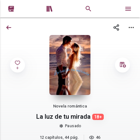


0
Novela romántica
La luz de tu mirada
18+
Pausado
12 capítulos, 44 pág.
46