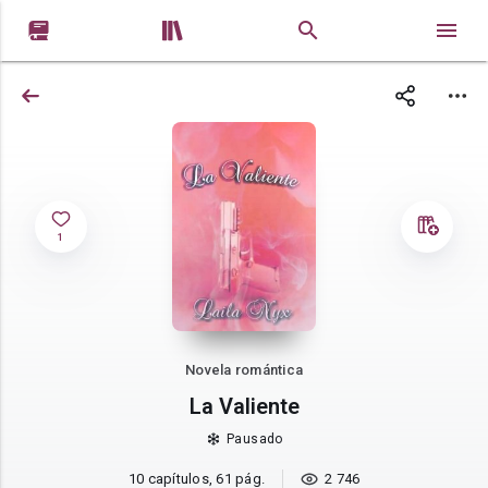


1
Novela romántica
La Valiente
Pausado
10 capítulos, 61 pág.
2 746