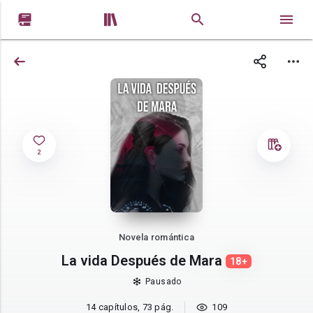


2
Novela romántica
La vida Después de Mara
18+
Pausado
14 capítulos, 73 pág.
109