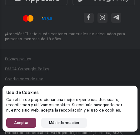
¡Atención! El sitio puede contener materiales no adecuados para
personas menores de 18 años.
Privacy policy
DMCA Copyright Policy
Condiciones de uso
Acuerdo de Privacidad
Uso de Cookies
Reglas para la publicación de libros
Con el fin de proporcionar una mejor experiencia de usuario,
recopilamos y utilizamos cookies. Si continúa navegando por
Área RR.PP.: pr@booknet.com
nuestro sitio web, acepta la recopilación y el uso de cookies.
Aceptar
Más información
© 2026 Booknet. Todos los derechos reservados.
Dirección comercial: Griva Digeni 51, oficina 1, Larnaca, 6036,
Chipre