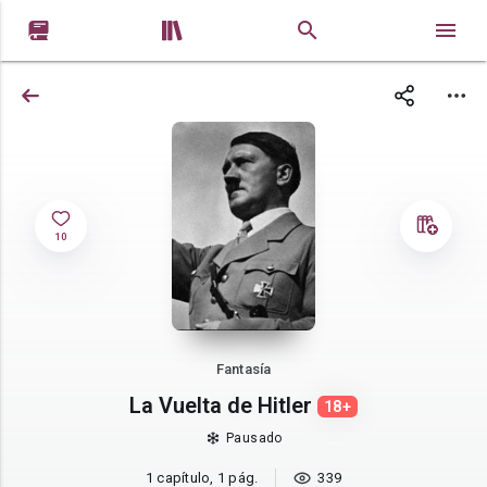


10
Fantasía
La Vuelta de Hitler
18+
Pausado
1 capítulo, 1 pág.
339