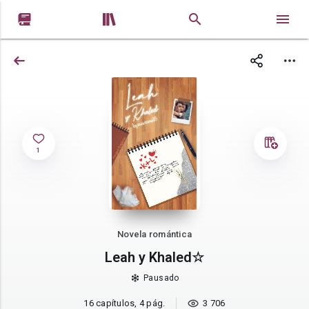


1
Novela romántica
Leah y Khaled☆
Pausado
16 capítulos, 4 pág.
3 706