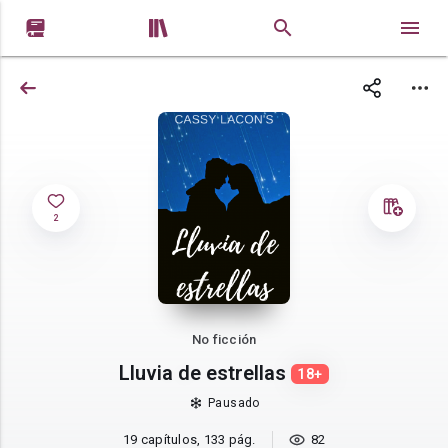


2
No ficción
Lluvia de estrellas
18+
Pausado
19 capítulos, 133 pág.
82