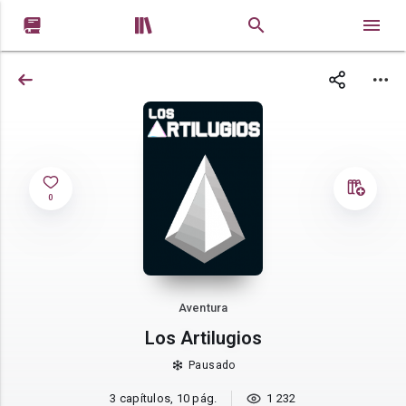


0
Aventura
Los Artilugios
Pausado
3 capítulos, 10 pág.
1 232