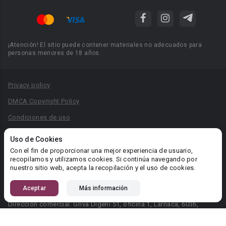
¡Atención! El sitio puede contener materiales no adecuados para
personas menores de 18 años.
Privacy policy
DMCA Copyright Policy
Condiciones de uso
Acuerdo de Privacidad
Uso de Cookies
Reglas para la publicación de libros
Con el fin de proporcionar una mejor experiencia de usuario,
recopilamos y utilizamos cookies. Si continúa navegando por
Área RR.PP.: pr@booknet.com
nuestro sitio web, acepta la recopilación y el uso de cookies.
Aceptar
Más información
© 2026 Booknet. Todos los derechos reservados.
Dirección comercial: Griva Digeni 51, oficina 1, Larnaca, 6036,
Chipre