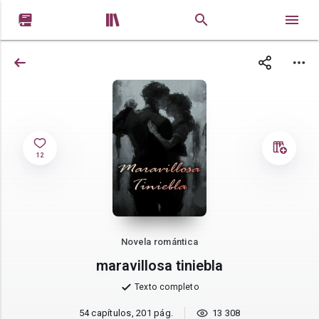


12
Novela romántica
maravillosa tiniebla
Texto completo
54 capítulos, 201 pág.
13 308