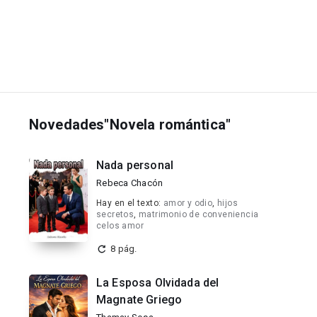
Novedades"Novela romántica"
Nada personal
Rebeca Chacón
Hay en el texto:
amor y odio
,
hijos
secretos
,
matrimonio de conveniencia
celos amor
8 pág.
La Esposa Olvidada del
Magnate Griego