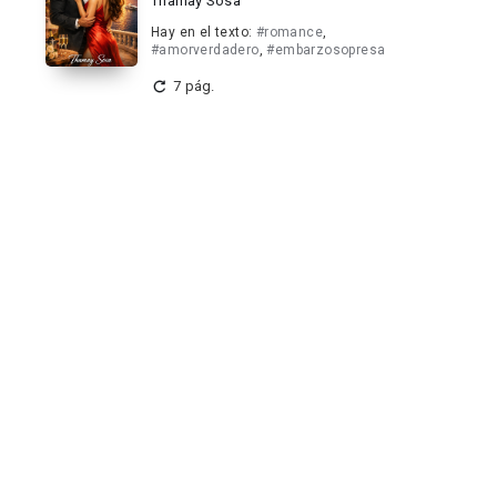
Thamay Sosa
Hay en el texto:
#romance
,
#amorverdadero
,
#embarzosopresa
7 pág.