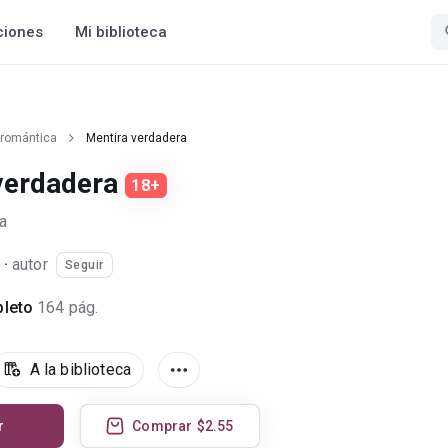
ciones
Mi biblioteca
 romántica
Mentira verdadera
verdadera
18+
a
·
autor
Seguir
leto
164 pág.
A la biblioteca
r
Comprar
$2.55