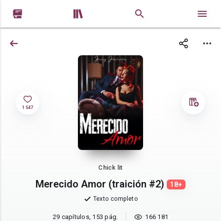


1 547
Chick lit
Merecido Amor (traición #2)
18+
Texto completo
29 capítulos, 153 pág.
166 181