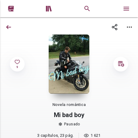


9
Novela romántica
Mi bad boy
Pausado
3 capítulos, 23 pág.
1 621