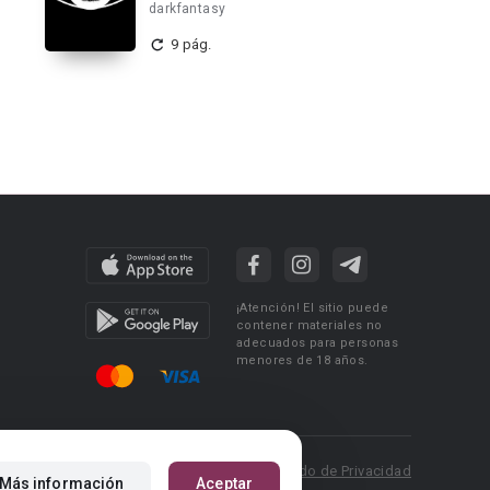
darkfantasy
9 pág.
¡Atención! El sitio puede
contener materiales no
adecuados para personas
menores de 18 años.
 Policy
Condiciones de uso
Acuerdo de Privacidad
Más información
Aceptar