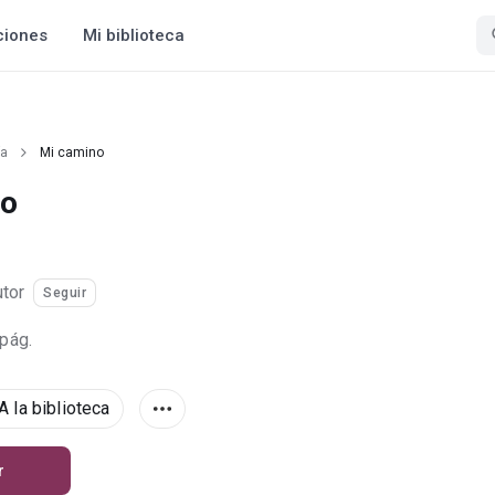
ciones
Mi biblioteca
ía
Mi camino
no
utor
Seguir
 pág.
A la biblioteca
r