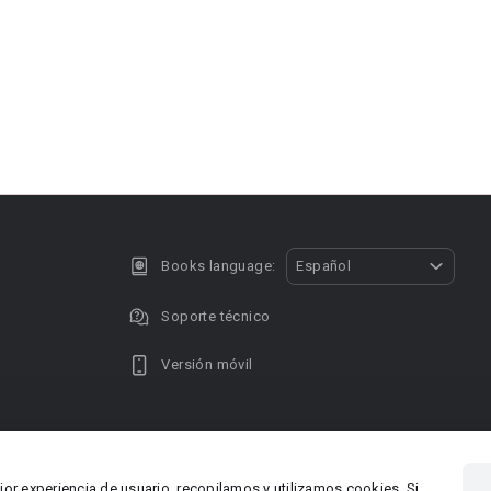
Books language:
Español
Soporte técnico
Versión móvil
Privacy policy
DMCA Copyright
jor experiencia de usuario, recopilamos y utilizamos cookies. Si