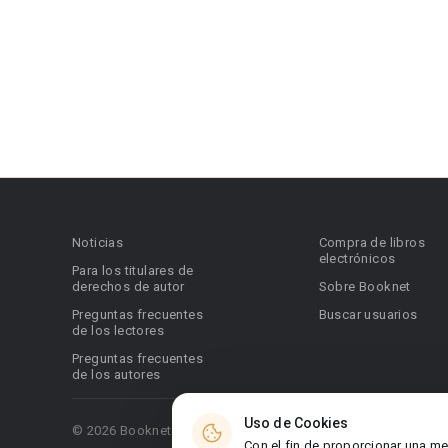
Noticias
Compra de libros
electrónicos
Para los titulares de
derechos de autor
Sobre Booknet
Preguntas frecuentes
Buscar usuarios
de los lectores
Preguntas frecuentes
de los autores
Uso de Cookies
© 2026 Booknet. Todos los derechos reservados.
Con el fin de proporcionar una me