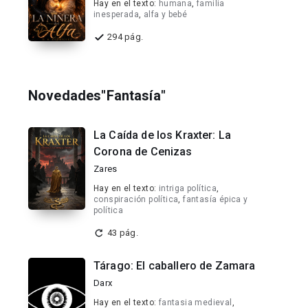
Hay en el texto:
humana
,
familia
inesperada
,
alfa y bebé
294 pág.
Novedades"Fantasía"
La Caída de los Kraxter: La
Corona de Cenizas
Zares
Hay en el texto:
intriga política
,
conspiración política
,
fantasía épica y
política
43 pág.
Tárago: El caballero de Zamara
Darx
Hay en el texto:
fantasia medieval
,