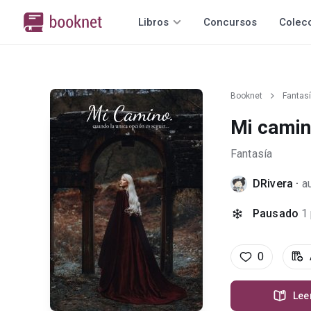
Libros
Concursos
Colec
Booknet
Fantas
Mi cami
Fantasía
DRivera
·
a
Pausado
1
0
Lee