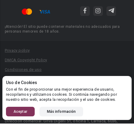
¡Atención! El sitio puede contener materiales no adecuados para
personas menores de 18 años.
Privacy policy
DMCA Copyright Policy
Condiciones de uso
Acuerdo de Privacidad
Uso de Cookies
Reglas para la publicación de libros
Con el fin de proporcionar una mejor experiencia de usuario,
recopilamos y utilizamos cookies. Si continúa navegando por
Área RR.PP.: pr@booknet.com
nuestro sitio web, acepta la recopilación y el uso de cookies.
Aceptar
Más información
© 2026 Booknet. Todos los derechos reservados.
Dirección comercial: Griva Digeni 51, oficina 1, Larnaca, 6036,
Chipre