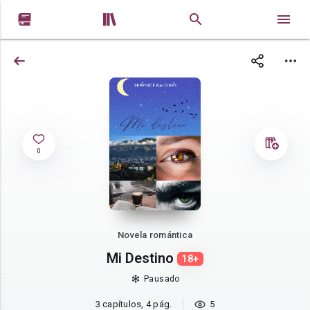


0
Novela romántica
Mi Destino
18+
Pausado
3 capítulos, 4 pág.
5