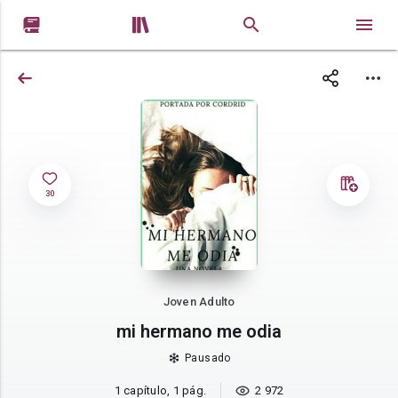


30
Joven Adulto
mi hermano me odia
Pausado
1 capítulo, 1 pág.
2 972