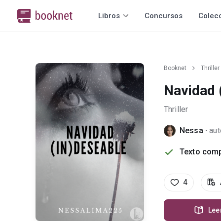
Libros
Concursos
Colec
Booknet
Thriller
Navidad 
Thriller
Nessa
·
aut
Texto comp
4
Lee