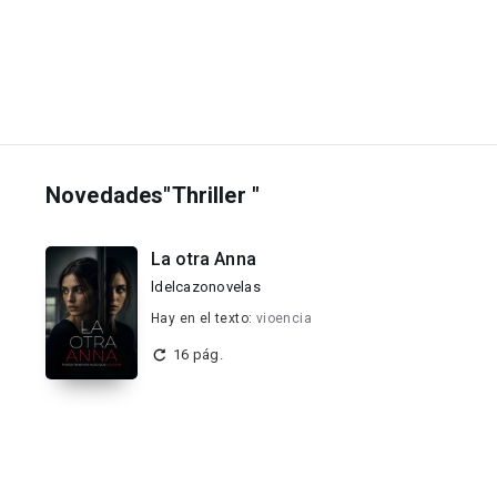
Novedades"Thriller "
La otra Anna
ldelcazonovelas
Hay en el texto:
vioencia
16 pág.