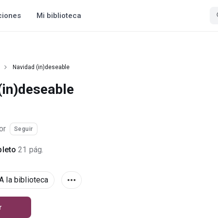
ciones
Mi biblioteca
Navidad (in)deseable
(in)deseable
or
Seguir
leto
21 pág.
A la biblioteca
r