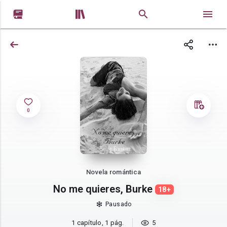


0
Novela romántica
No me quieres, Burke
18+
Pausado
1 capítulo, 1 pág.
5