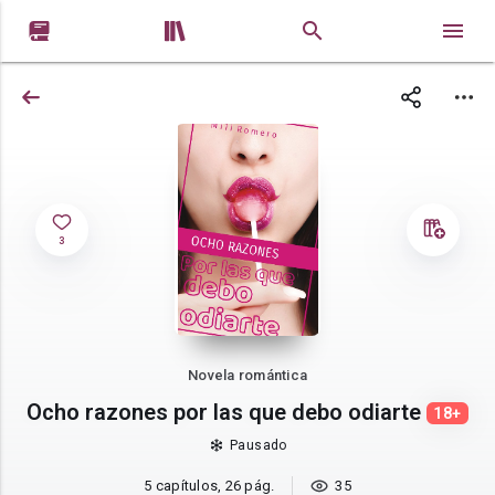


3
Novela romántica
Ocho razones por las que debo odiarte
18+
Pausado
5 capítulos, 26 pág.
35