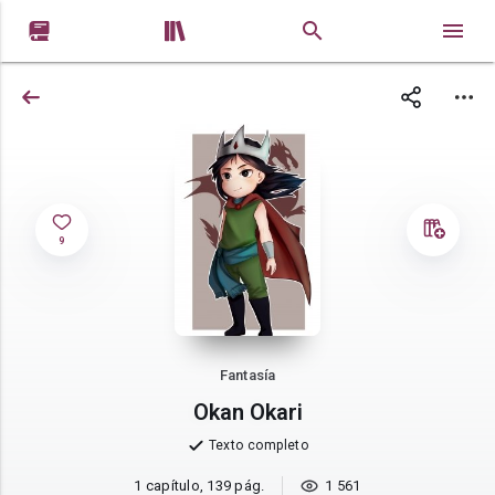


9
Fantasía
Okan Okari
Texto completo
1 capítulo, 139 pág.
1 561