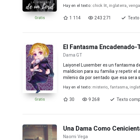
las cosas cla...
Hay en el texto:
chick lit
,
inglaterra
,
venga
1 114
243 271
Texto
Gratis
El Fantasma Encadenado-
Dama GT
Laiyonel Luxember es un fantasma d
maldicion para su familia y repetir e
milenio da por sentado que esa sera s
Hay en el texto:
misterio
,
fantasma
,
ingla
30
9 268
Texto comp
Gratis
Una Dama Como Cenicient
Naomi Vega