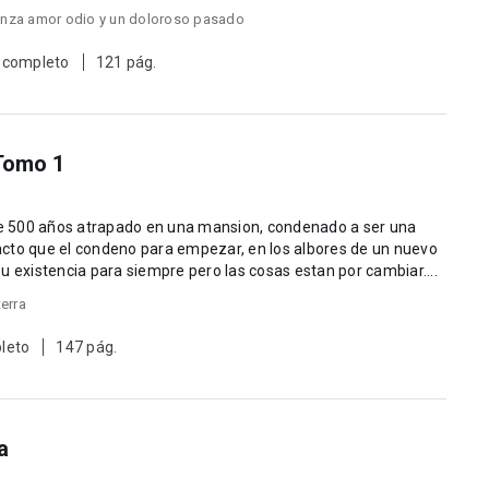
nza amor odio y un doloroso pasado
 completo
121 pág.
Tomo 1
e 500 años atrapado en una mansion, condenado a ser una
l acto que el condeno para empezar, en los albores de un nuevo
u existencia para siempre pero las cosas estan por cambiar....
terra
leto
147 pág.
a