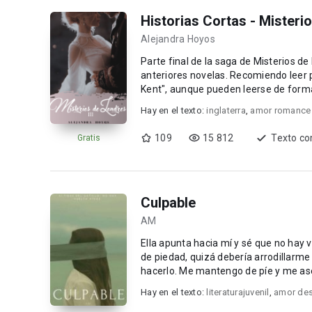
Historias Cortas - Misteri
Alejandra Hoyos
Parte final de la saga de Misterios de
anteriores novelas. Recomiendo leer primero "Huyendo de Barwick" y "Seduciendo al Duque de
Kent", aunque pueden leerse de forma
libros...
Hay en el texto:
inglaterra
,
amor romance
109
15 812
Texto co
Gratis
Culpable
AM
Ella apunta hacia mí y sé que no hay vuelta atrás, voy a mor
de piedad, quizá debería arrodillarme 
hacerlo. Me mantengo de píe y me aseg
Hay en el texto:
literaturajuvenil
,
amor de