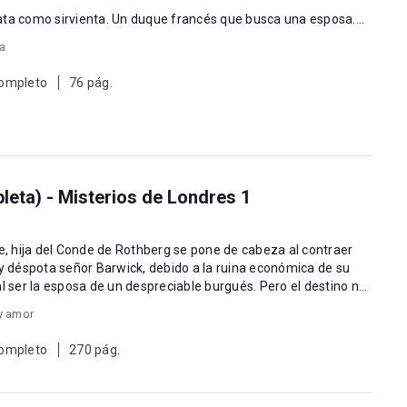
ata como sirvienta. Un duque francés que busca una esposa....
ra
completo
76 pág.
eta) - Misterios de Londres 1
ne, hija del Conde de Rothberg se pone de cabeza al contraer
 y déspota señor Barwick, debido a la ruina económica de su
al ser la esposa de un despreciable burgués. Pero el destino no
y amor
completo
270 pág.