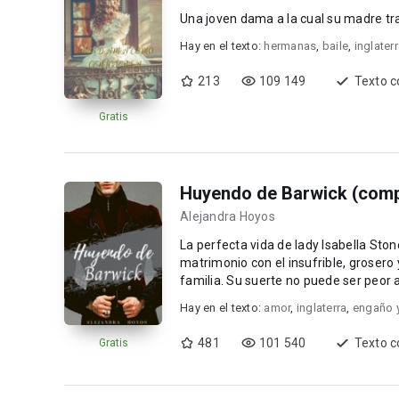
Una joven dama a la cual su madre tr
Hay en el texto:
hermanas
,
baile
,
inglater
213
109 149
Texto 
Gratis
Huyendo de Barwick (compl
Alejandra Hoyos
La perfecta vida de lady Isabella Sto
matrimonio con el insufrible, grosero
familia. Su suerte no puede ser peor 
...
Hay en el texto:
amor
,
inglaterra
,
engaño 
481
101 540
Texto 
Gratis