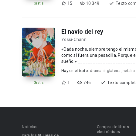
15
10 349
Texto com
Gratis
El navío del rey
Yossi-Chann
«Cada noche, siempre tengo el mismo 
como si fuera una pesadilla. Porque e
sueño.» _____________________________ ?? One-shot Hetalia ?? Inglaterra/Arthur Kirkland ?? No
shi...
Hay en el texto:
drama
,
inglaterra
,
hetalia
1
746
Texto comple
Gratis
Noticias
Compra de libros
electrónicos
Para los titulares de