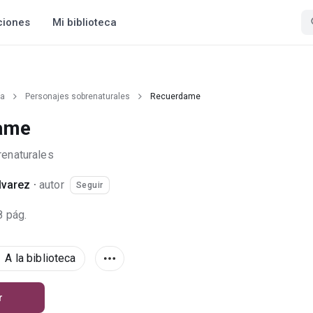
ciones
Mi biblioteca
ía
Personajes sobrenaturales
Recuerdame
ame
enaturales
lvarez
·
autor
Seguir
8 pág.
A la biblioteca
r