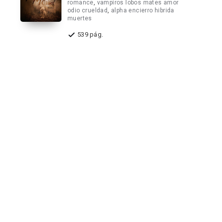
romance
,
vampiros lobos mates amor
odio crueldad
,
alpha encierro hibrida
muertes
539 pág.