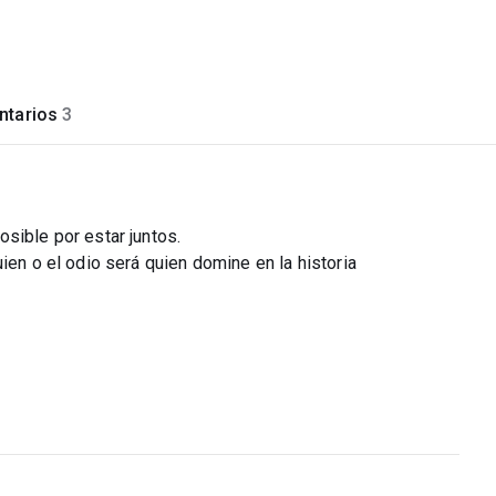
tarios
3
sible por estar juntos.
ien o el odio será quien domine en la historia