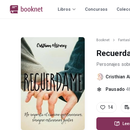
Libros
Concursos
Colec
Booknet
Fantas
Recuerd
Personajes sobr
Cristhian A
Pausado
4
14
Lee