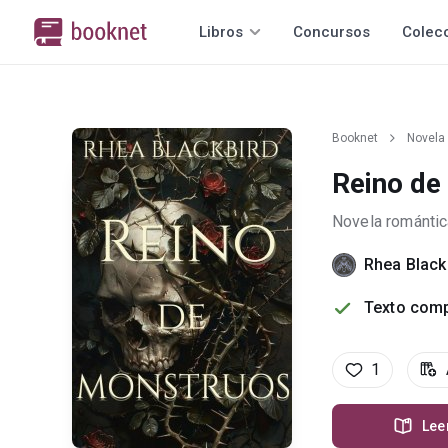
Libros
Concursos
Colec
Booknet
Novela
Reino de
Novela romántic
Rhea Black
Texto comp
1
Lee