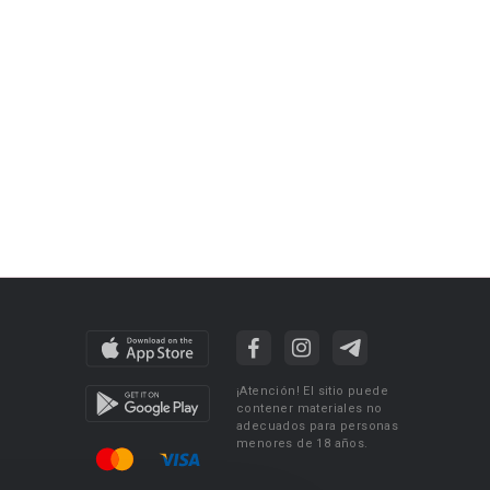
¡Atención! El sitio puede
contener materiales no
adecuados para personas
menores de 18 años.