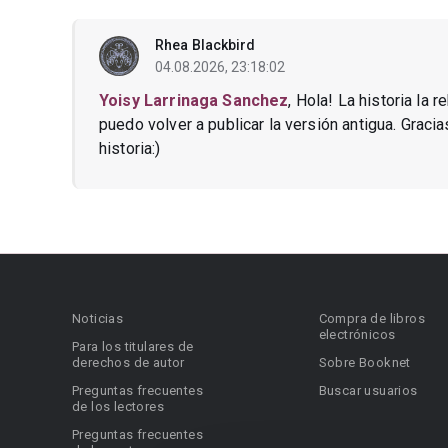
Rhea Blackbird
04.08.2026, 23:18:02
Yoisy Larrinaga Sanchez
, Hola! La historia la 
puedo volver a publicar la versión antigua. Graci
historia:)
Noticias
Compra de libros
electrónicos
Para los titulares de
derechos de autor
Sobre Booknet
Preguntas frecuentes
Buscar usuarios
de los lectores
Preguntas frecuentes