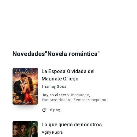
Novedades"Novela romántica"
La Esposa Olvidada del
Magnate Griego
Thamay Sosa
Hay en el texto:
#romance
,
#amorverdadero
,
#embarzosopresa
16 pág.
Lo que quedó de nosotros
Agny Rudra