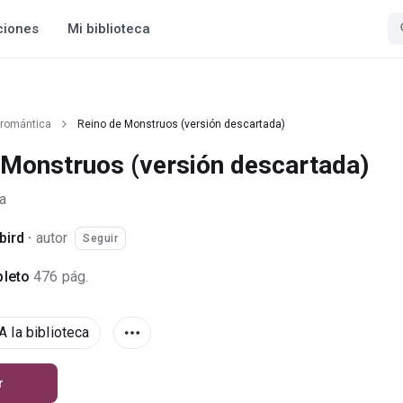
ciones
Mi biblioteca
 romántica
Reino de Monstruos (versión descartada)
 Monstruos (versión descartada)
a
bird
·
autor
Seguir
leto
476 pág.
A la biblioteca
r