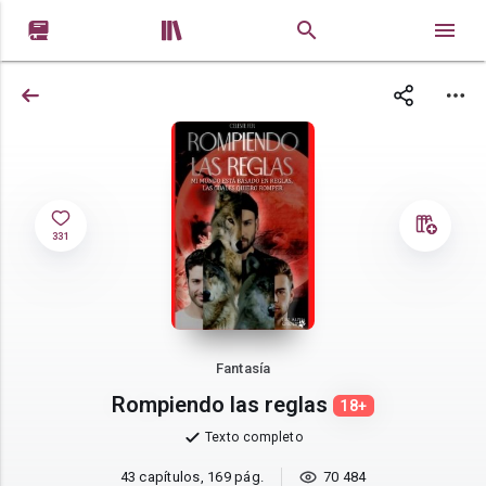


331
Fantasía
Rompiendo las reglas
18+
Texto completo
43 capítulos, 169 pág.
70 484