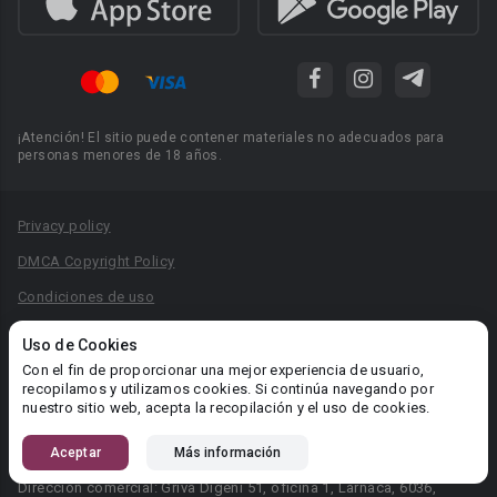
¡Atención! El sitio puede contener materiales no adecuados para
personas menores de 18 años.
Privacy policy
DMCA Copyright Policy
Condiciones de uso
Acuerdo de Privacidad
Uso de Cookies
Reglas para la publicación de libros
Con el fin de proporcionar una mejor experiencia de usuario,
recopilamos y utilizamos cookies. Si continúa navegando por
Área RR.PP.: pr@booknet.com
nuestro sitio web, acepta la recopilación y el uso de cookies.
Aceptar
Más información
© 2026 Booknet. Todos los derechos reservados.
Dirección comercial: Griva Digeni 51, oficina 1, Larnaca, 6036,