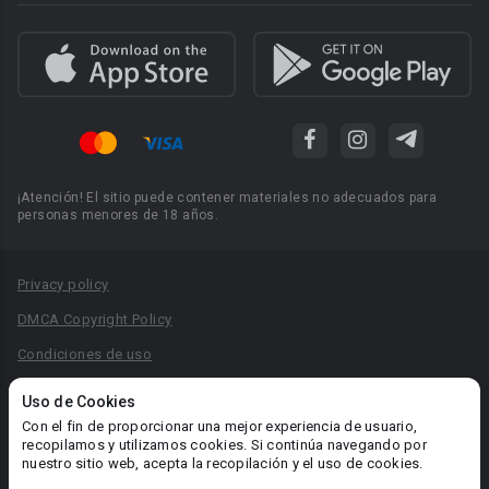
¡Atención! El sitio puede contener materiales no adecuados para
personas menores de 18 años.
Privacy policy
DMCA Copyright Policy
Condiciones de uso
Acuerdo de Privacidad
Uso de Cookies
Reglas para la publicación de libros
Con el fin de proporcionar una mejor experiencia de usuario,
recopilamos y utilizamos cookies. Si continúa navegando por
Área RR.PP.: pr@booknet.com
nuestro sitio web, acepta la recopilación y el uso de cookies.