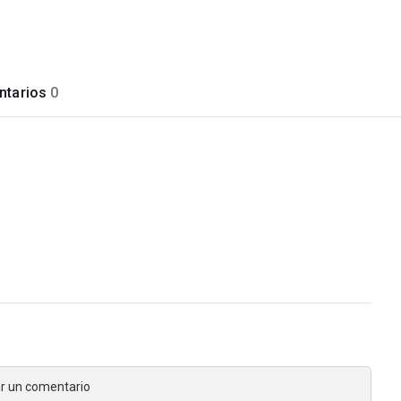
tarios
0
jar un comentario