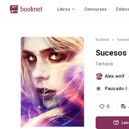
Libros
Concursos
Colec
Booknet
Fantas
Sucesos 
Fantasía
Alex wolf
·
Pausado
8
0
Lee