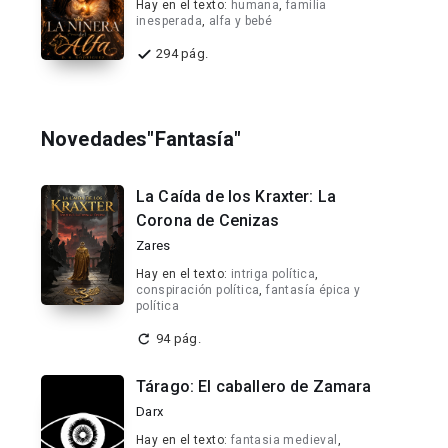
Hay en el texto:
humana
,
familia
inesperada
,
alfa y bebé
294 pág.
Novedades"Fantasía"
La Caída de los Kraxter: La
Corona de Cenizas
Zares
Hay en el texto:
intriga política
,
conspiración política
,
fantasía épica y
política
94 pág.
Tárago: El caballero de Zamara
Darx
Hay en el texto:
fantasia medieval
,