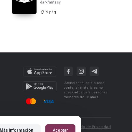
darkfantasy
9 pág.
¡Atención! El sitio puede
contener materiales no
adecuados para personas
menores de 18 años.
 Policy
Condiciones de uso
Acuerdo de Privacidad
Más información
Aceptar