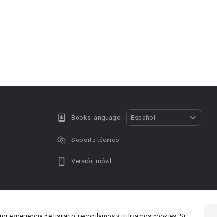
Books language:
Español
Soporte técnico
Versión móvil
Privacy policy
DMCA Copyright
jor experiencia de usuario, recopilamos y utilizamos cookies. Si