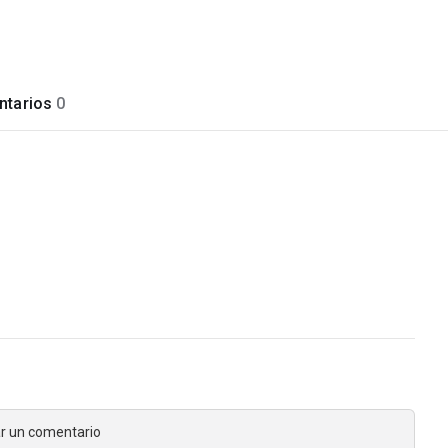
tarios
0
jar un comentario