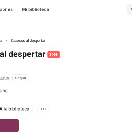
ciones
Mi biblioteca
ía
Sucesos al despertar
al despertar
18+
autor
Seguir
 pág.
A la biblioteca
r