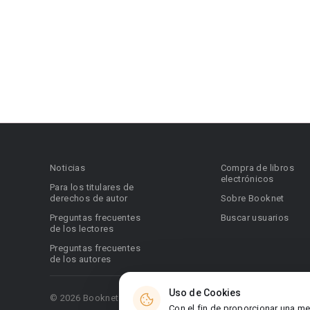
Noticias
Compra de libros
electrónicos
Para los titulares de
derechos de autor
Sobre Booknet
Preguntas frecuentes
Buscar usuarios
de los lectores
Preguntas frecuentes
de los autores
Uso de Cookies
© 2026 Booknet. Todos los derechos reservados.
Con el fin de proporcionar una me