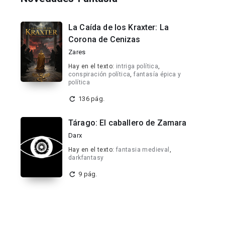
La Caída de los Kraxter: La
Corona de Cenizas
Zares
Hay en el texto:
intriga política
,
conspiración política
,
fantasía épica y
política
136 pág.
Tárago: El caballero de Zamara
Darx
Hay en el texto:
fantasia medieval
,
darkfantasy
9 pág.