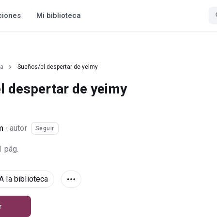
ciones
Mi biblioteca
ía
Sueños/el despertar de yeimy
l despertar de yeimy
m
·
autor
Seguir
1 pág.
A la biblioteca
r