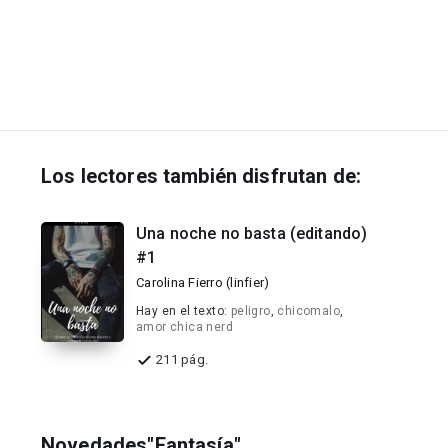
Los lectores también disfrutan de:
Una noche no basta (editando)
#1
Carolina Fierro (linfier)
Hay en el texto:
peligro
,
chicomalo
,
amor chica nerd
211 pág.
Novedades"Fantasía"