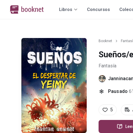
Libros
Concursos
Colec
Booknet
Fantas
Sueños/e
Fantasía
Janninaca
Pausado
6
5
Lee