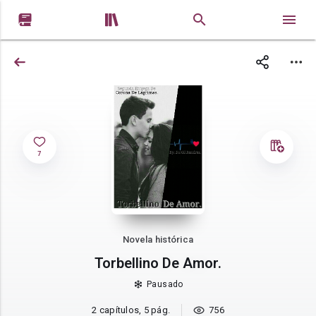


7
Novela histórica
Torbellino De Amor.
Pausado
2 capítulos, 5 pág.
756