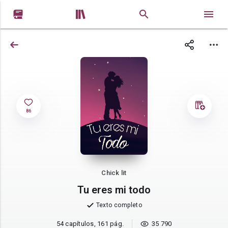


86
Chick lit
Tu eres mi todo
Texto completo
54 capítulos, 161 pág.
35 790