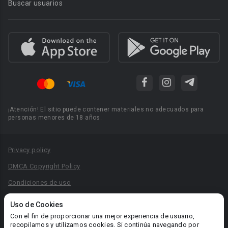
Buscar usuarios
¡Atención! El sitio puede contener materiales no adecuados para
personas menores de 18 años.
Privacy policy
DMCA Copyright Policy
Condiciones de uso
Acuerdo de Privacidad
Uso de Cookies
Reglas para la publicación de libros
Con el fin de proporcionar una mejor experiencia de usuario,
recopilamos y utilizamos cookies. Si continúa navegando por